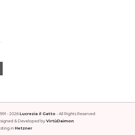
1991 - 2026
Lucrezia il Gatto
- All Rights Reserved
esigned & Developed by
VirtùDaimon
sting in
Hetzner