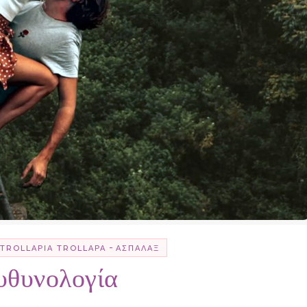
-
TROLLΑΡΊΑ TROLLΑΡΆ
ΑΣΠΆΛΑΞ
υθυνολογία