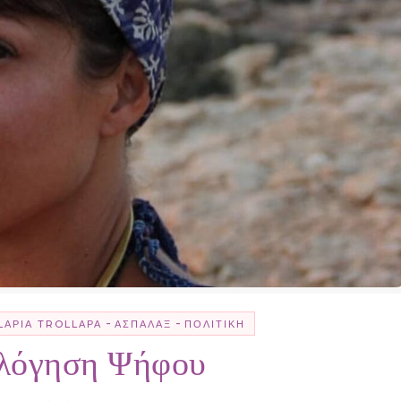
-
-
LΑΡΊΑ TROLLΑΡΆ
ΑΣΠΆΛΑΞ
ΠΟΛΙΤΙΚΉ
ολόγηση Ψήφου