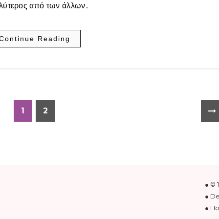
αλύτερος από των άλλων..
Continue Reading
1
2
● © 
● D
● Ho