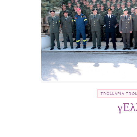
TROLLΑΡΊΑ TRO
γΕλ