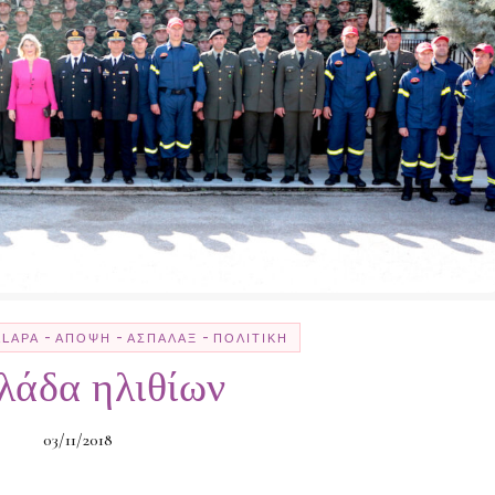
-
-
-
LLΑΡΆ
ΆΠΟΨΗ
ΑΣΠΆΛΑΞ
ΠΟΛΙΤΙΚΉ
λάδα ηλιθίων
03/11/2018