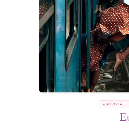
-
EDITORIAL
Ε