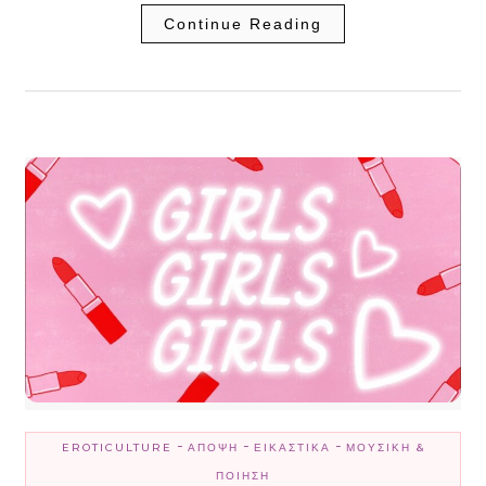
Continue Reading
-
-
-
EROTICULTURE
ΆΠΟΨΗ
ΕΙΚΑΣΤΙΚΆ
ΜΟΥΣΙΚΉ &
ΠΟΊΗΣΗ