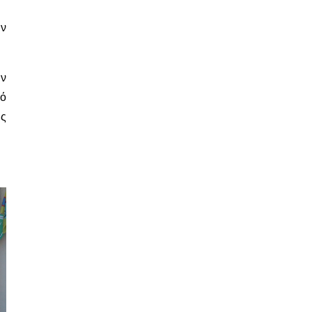
όν
ύν
πό
ας