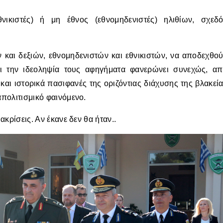
ικιστές) ή μη έθνος (εθνομηδενιστές) ηλιθίων, σχεδ
ν και δεξιών, εθνομηδενιστών και εθνικιστών, να αποδεχθο
αι την ιδεοληψία τους αφηγήματα φανερώνει συνεχώς, α
 και ιστορικά πασιφανές της οριζόντιας διάχυσης της βλακεί
απολιτισμικό φαινόμενο.
ιακρίσεις. Αν έκανε δεν θα ήταν..