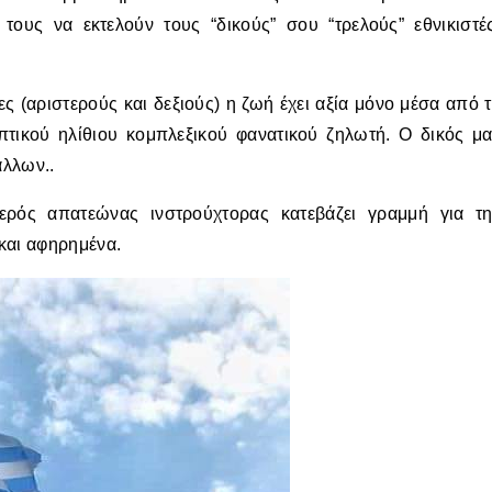
 τους να εκτελούν τους “δικούς” σου “τρελούς” εθνικιστέ
ες (αριστερούς και δεξιούς) η ζωή έχει αξία μόνο μέσα από 
ηπτικού ηλίθιου κομπλεξικού φανατικού ζηλωτή. Ο δικός μ
άλλων..
ερός απατεώνας ινστρούχτορας κατεβάζει γραμμή για τ
και αφηρημένα.