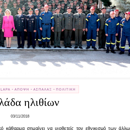
-
-
-
LLΑΡΆ
ΆΠΟΨΗ
ΑΣΠΆΛΑΞ
ΠΟΛΙΤΙΚΉ
λάδα ηλιθίων
03/11/2018