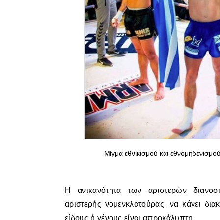
Μίγμα εθνικισμού και εθνομηδενισμο
Η ανικανότητα των αριστερών διανο
αριστερής νομενκλατούρας, να κάνει δια
είδους ή γένους είναι απροκάλυπτη.