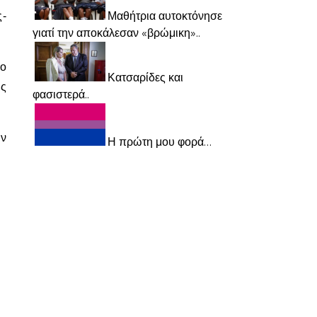
Μαθήτρια αυτοκτόνησε
ς-
γιατί την αποκάλεσαν «βρώμικη»..
το
Κατσαρίδες και
ας
φασιστερά..
ην
Η πρώτη μου φορά…