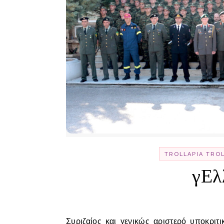
TROLLΑΡΊΑ TRO
γΕλ
Συριζαίος και γενικώς αριστερό υποκριτικό κάθαρμα σημαίνει να υιοθετείς τον εθνικισμό των άλλων