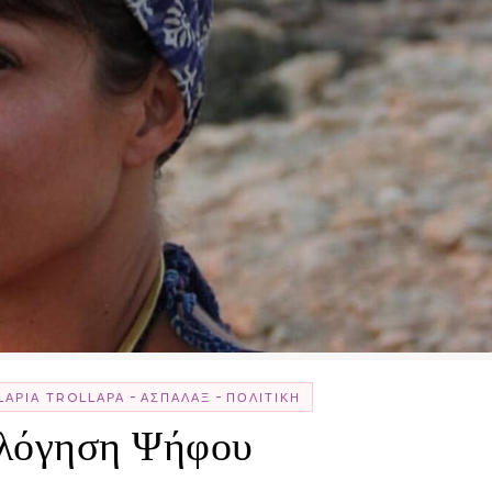
-
-
LΑΡΊΑ TROLLΑΡΆ
ΑΣΠΆΛΑΞ
ΠΟΛΙΤΙΚΉ
ολόγηση Ψήφου