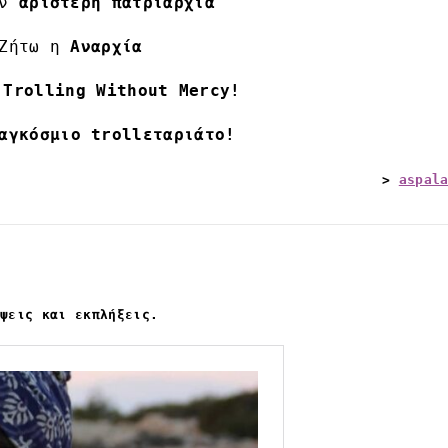
ν
αριστερή πατριαρχία
Ζήτω η
Αναρχία
 Trolling Without Mercy!
γκόσμιο trollεταριάτο!
>
aspal
ύψεις και εκπλήξεις.