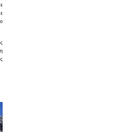
τε
με
σο
υς
 η
ές