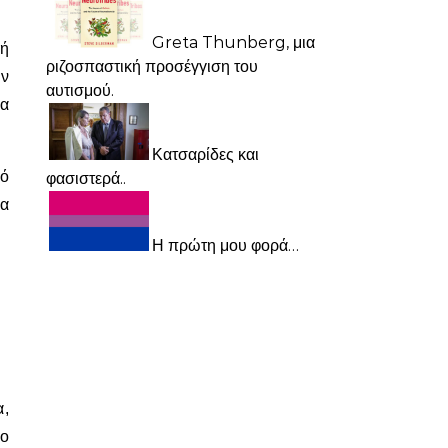
Greta Thunberg, μια
κή
ριζοσπαστική προσέγγιση του
ον
αυτισμού.
ία
Κατσαρίδες και
πό
φασιστερά..
θα
Η πρώτη μου φορά…
α,
ιο