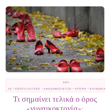
ART-
-
-
-
-
-
IO
EROTICULTURE
ΑΝΑΔΗΜΟΣΊΕΥΣΗ
ΆΠΟΨΗ
ΚΟΙΝΩΝΊΑ
Τι σημαίνει τελικά ο όρος
«γυναικοκτονία»;