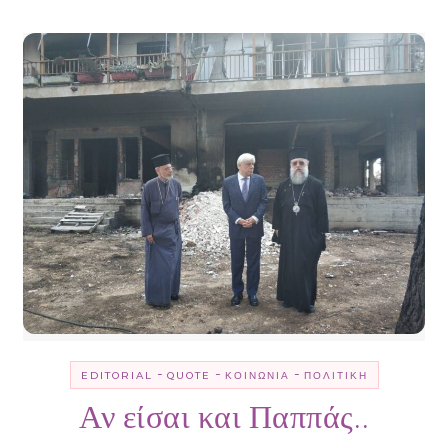
-
-
-
EDITORIAL
QUOTE
ΚΟΙΝΩΝΊΑ
ΠΟΛΙΤΙΚΉ
Αν είσαι και Παππάς..