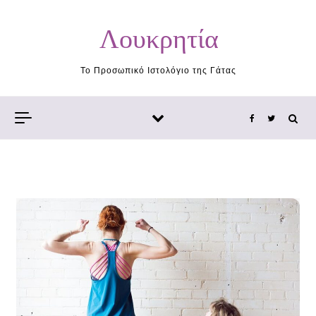
Skip to content
Λουκρητία
Το Προσωπικό Ιστολόγιο της Γάτας