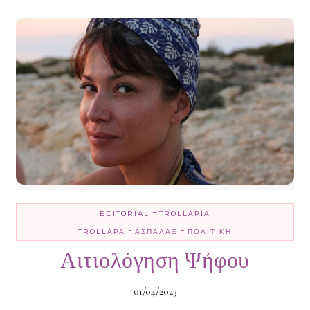
-
EDITORIAL
TROLLΑΡΊΑ
-
-
TROLLΑΡΆ
ΑΣΠΆΛΑΞ
ΠΟΛΙΤΙΚΉ
Αιτιολόγηση Ψήφου
01/04/2023