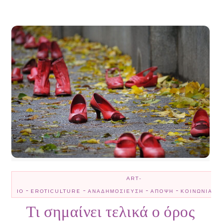
ART-
-
-
-
-
-
IO
EROTICULTURE
ΑΝΑΔΗΜΟΣΊΕΥΣΗ
ΆΠΟΨΗ
ΚΟΙΝΩΝΊΑ
Τι σημαίνει τελικά ο όρος