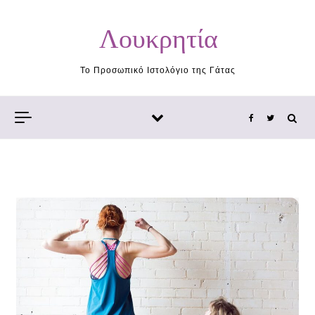
Skip to content
Λουκρητία
Το Προσωπικό Ιστολόγιο της Γάτας