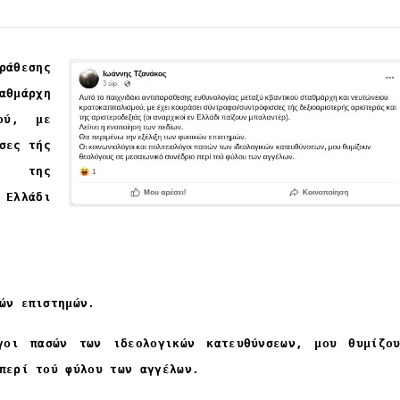
άθεσης
αθμάρχη
μού, με
σες τής
αι της
 Ελλάδι
ών επιστημών.
γοι πασών των ιδεολογικών κατευθύνσεων, μου θυμίζο
περί τού φύλου των αγγέλων.