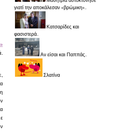
Μαθήτρια αυτοκτόνησε
γιατί την αποκάλεσαν «βρώμικη»..
Κατσαρίδες και
φασιστερά..
ί»
ά.
Αν είσαι και Παππάς..
Σλατίνα
ε,
να
 η
ην
ια
θε
ην