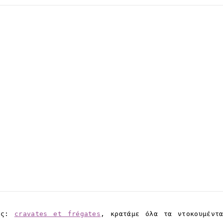
σης:
cravates et frégates
, κρατάμε όλα τα ντοκουμέντ