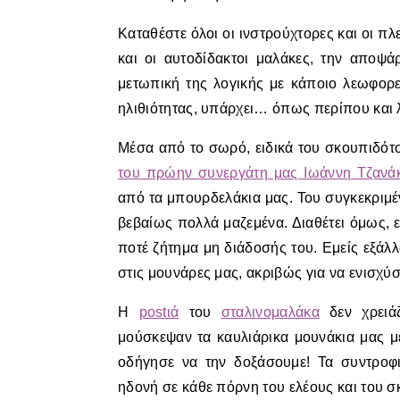
Καταθέστε όλοι οι ινστρούχτορες και οι π
και οι αυτοδίδακτοι μαλάκες, την αποψάρ
μετωπική της λογικής με κάποιο λεωφορεί
ηλιθιότητας, υπάρχει… όπως περίπου και
Μέσα από το σωρό, ειδικά του σκουπιδότο
του πρώην συνεργάτη μας Ιωάννη Τζανά
από τα μπουρδελάκια μας. Του συγκεκριμ
βεβαίως πολλά μαζεμένα. Διαθέτει όμως, 
ποτέ ζήτημα μη διάδοσής του. Εμείς εξάλ
στις μουνάρες μας, ακριβώς για να ενισχύ
Η
postιά
του
σταλινομαλάκα
δεν χρειάζ
μούσκεψαν τα καυλιάρικα μουνάκια μας μ
οδήγησε να την δοξάσουμε! Τα συντροφ
ηδονή σε κάθε πόρνη του ελέους και του σ