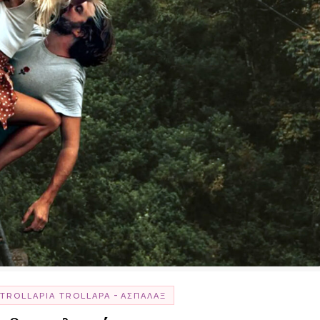
-
TROLLΑΡΊΑ TROLLΑΡΆ
ΑΣΠΆΛΑΞ