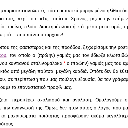
λεμπάριοι καταναλωτές, τόσο οι τυπικά μορφωμένοι ηλίθιοι ό
α σας, περί του: «Τις πταίει;». Χρόνος, μέχρι την επόμε
ο, τραίνο, πλοίο, διαστημόπλοιο ή κ.ά. μέσο μεταφοράς τ
 λεφτά… που πάντα υπάρχουν!
που της φασιστεράς και της προόδου, ξεχωρίσαμε την post
κου
, τον οποίο ο (πρώην) γαμιάς μας τον έδιωξε κλωτσιδ
ένου καντιανού σταλινομαλάκα
*
ο (πρώην) γαμιάς μας του έχ
εκτός από μεγάλη πούτσα, μεγάλη καρδιά. Οπότε δεν θα έθε
λου, σε περίπτωση που μας πούλαγε εξουσία, θα τον γράφα
σουμε το επαναστατικό προφίλ μας.
εται περαιτέρω σχολιασμό και ανάλυση. Ομολογούμε ό
ε την ανάγνωσή της. Όμως δεν ήταν αυτός ο λόγος που μ
ικά μαχαιρώματα ποιότητας προσφέρουν ακόμα μεγαλύτε
κότους.