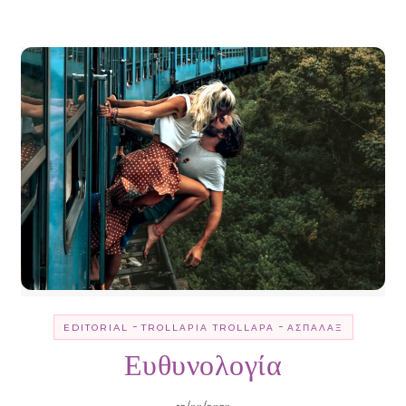
-
-
EDITORIAL
TROLLΑΡΊΑ TROLLΑΡΆ
ΑΣΠΆΛΑΞ
Ευθυνολογία
12/03/2023