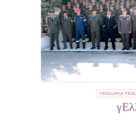
TROLLΑΡΊΑ TRO
γΕλ