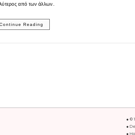
αλύτερος από των άλλων..
Continue Reading
● © 
● D
● Ho