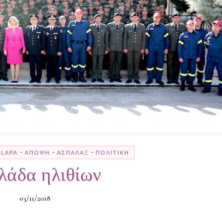
-
-
-
LLΑΡΆ
ΆΠΟΨΗ
ΑΣΠΆΛΑΞ
ΠΟΛΙΤΙΚΉ
λάδα ηλιθίων
03/11/2018