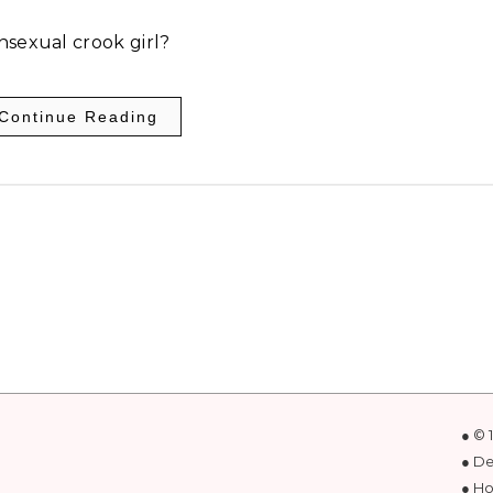
nsexual crook girl?
Continue Reading
● © 
● D
● Ho