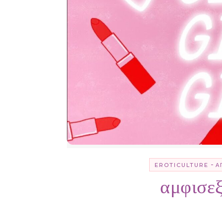
-
EROTICULTURE
Ά
αμφισεξ