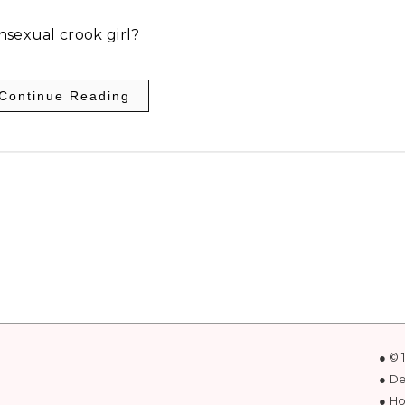
nsexual crook girl?
Continue Reading
● © 
● D
● Ho