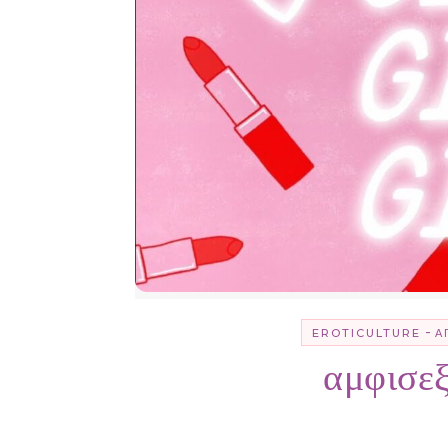
-
EROTICULTURE
Ά
αμφισεξ