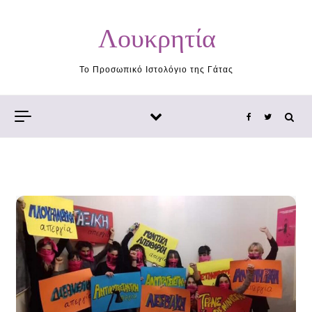
Skip to content
Λουκρητία
Το Προσωπικό Ιστολόγιο της Γάτας