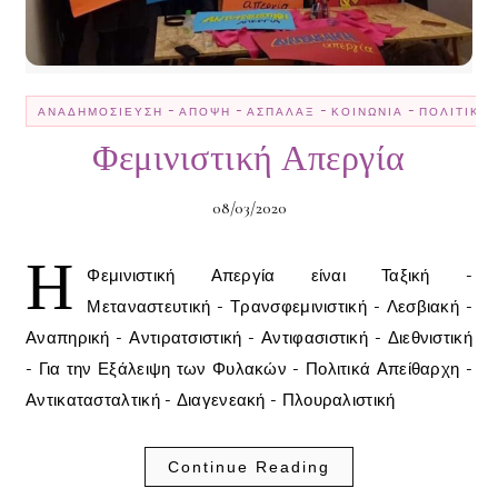
-
-
-
-
ΑΝΑΔΗΜΟΣΊΕΥΣΗ
ΆΠΟΨΗ
ΑΣΠΆΛΑΞ
ΚΟΙΝΩΝΊΑ
ΠΟΛΙΤΙΚΉ
Φεμινιστική Απεργία
08/03/2020
Η
Φεμινιστική Απεργία είναι Ταξική -
Μεταναστευτική - Τρανσφεμινιστική - Λεσβιακή -
Αναπηρική - Αντιρατσιστική - Αντιφασιστική - Διεθνιστική
- Για την Εξάλειψη των Φυλακών - Πολιτικά Απείθαρχη -
Αντικατασταλτική - Διαγενεακή - Πλουραλιστική
Continue Reading