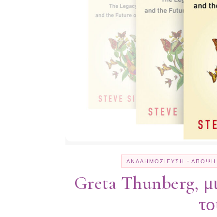
-
ΑΝΑΔΗΜΟΣΊΕΥΣΗ
ΆΠΟΨΗ
Greta Thunberg, μ
το