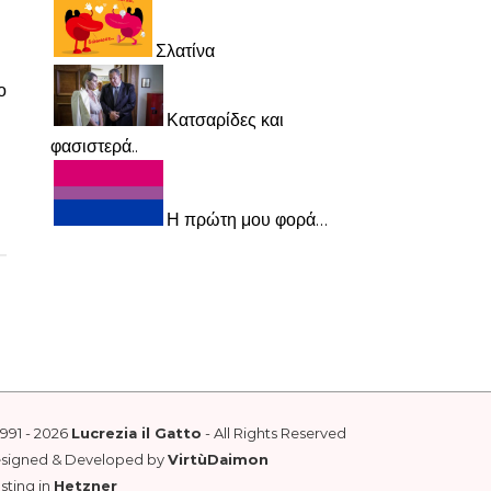
Σλατίνα
ο
Κατσαρίδες και
φασιστερά..
Η πρώτη μου φορά…
1991 - 2026
Lucrezia il Gatto
- All Rights Reserved
esigned & Developed by
VirtùDaimon
sting in
Hetzner