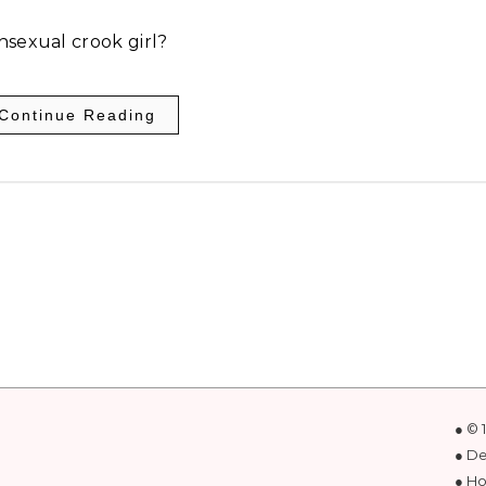
nsexual crook girl?
Continue Reading
● © 
● D
● Ho