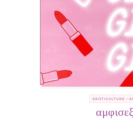
-
EROTICULTURE
Ά
αμφισεξ