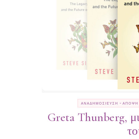
-
ΑΝΑΔΗΜΟΣΊΕΥΣΗ
ΆΠΟΨΗ
Greta Thunberg, μ
το