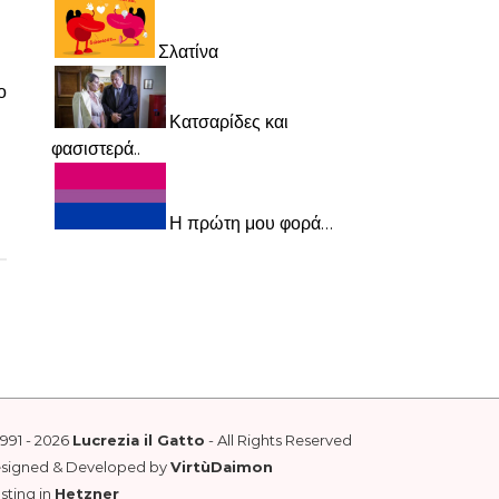
Σλατίνα
ο
Κατσαρίδες και
φασιστερά..
Η πρώτη μου φορά…
1991 - 2026
Lucrezia il Gatto
- All Rights Reserved
esigned & Developed by
VirtùDaimon
sting in
Hetzner