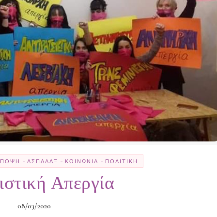
-
-
-
ΆΠΟΨΗ
ΑΣΠΆΛΑΞ
ΚΟΙΝΩΝΊΑ
ΠΟΛΙΤΙΚΉ
ιστική Απεργία
08/03/2020