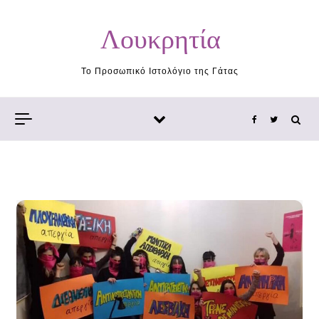
Skip to content
Λουκρητία
Το Προσωπικό Ιστολόγιο της Γάτας