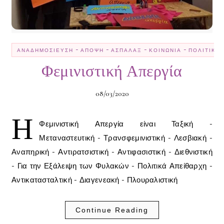
-
-
-
-
ΑΝΑΔΗΜΟΣΊΕΥΣΗ
ΆΠΟΨΗ
ΑΣΠΆΛΑΞ
ΚΟΙΝΩΝΊΑ
ΠΟΛΙΤΙΚΉ
Φεμινιστική Απεργία
08/03/2020
Η
Φεμινιστική Απεργία είναι Ταξική -
Μεταναστευτική - Τρανσφεμινιστική - Λεσβιακή -
Αναπηρική - Αντιρατσιστική - Αντιφασιστική - Διεθνιστική
- Για την Εξάλειψη των Φυλακών - Πολιτικά Απείθαρχη -
Αντικατασταλτική - Διαγενεακή - Πλουραλιστική
Continue Reading