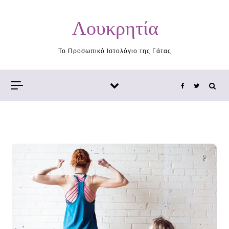
Skip to content
Λουκρητία
Το Προσωπικό Ιστολόγιο της Γάτας