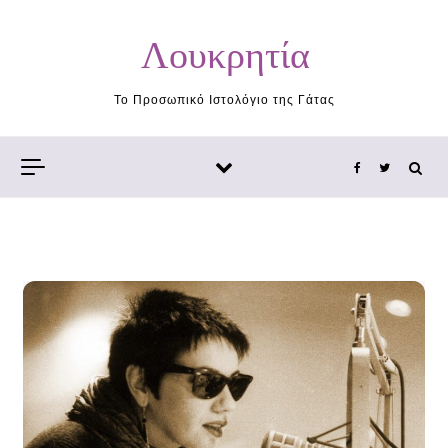
Skip to content
Λουκρητία
Το Προσωπικό Ιστολόγιο της Γάτας