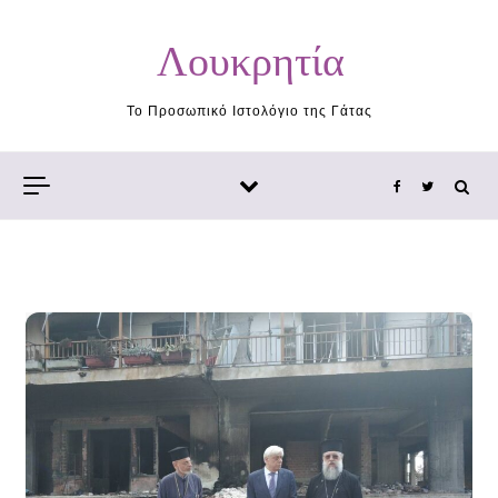
Skip to content
Λουκρητία
Το Προσωπικό Ιστολόγιο της Γάτας