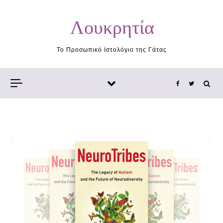
Skip to content
Λουκρητία
Το Προσωπικό Ιστολόγιο της Γάτας