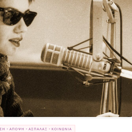
-
-
-
ΣΗ
ΆΠΟΨΗ
ΑΣΠΆΛΑΞ
ΚΟΙΝΩΝΊΑ