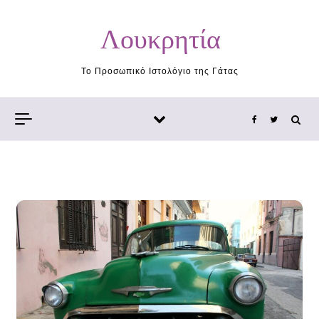
Skip to content
Λουκρητία
Το Προσωπικό Ιστολόγιο της Γάτας