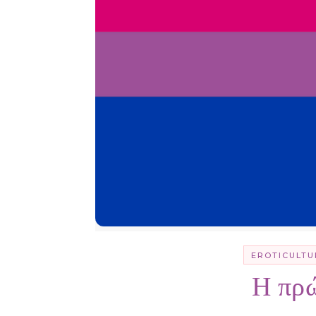
EROTICULTU
Η πρ