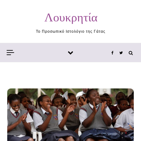
Skip to content
Λουκρητία
Το Προσωπικό Ιστολόγιο της Γάτας