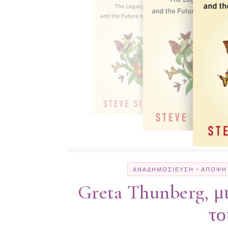
-
ΑΝΑΔΗΜΟΣΊΕΥΣΗ
ΆΠΟΨΗ
Greta Thunberg, μ
το