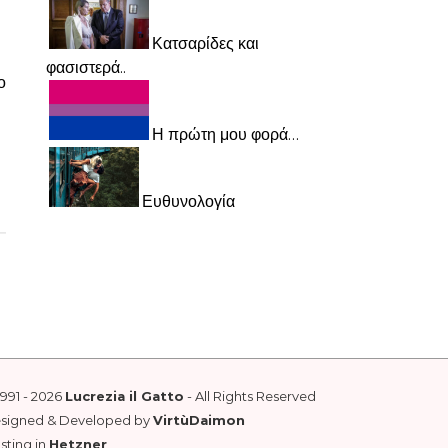
Κατσαρίδες και
φασιστερά..
ο
Η πρώτη μου φορά…
Ευθυνολογία
1991 - 2026
Lucrezia il Gatto
- All Rights Reserved
esigned & Developed by
VirtùDaimon
sting in
Hetzner