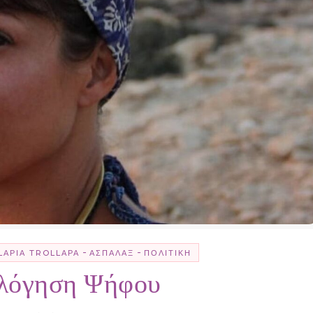
-
-
LΑΡΊΑ TROLLΑΡΆ
ΑΣΠΆΛΑΞ
ΠΟΛΙΤΙΚΉ
ολόγηση Ψήφου