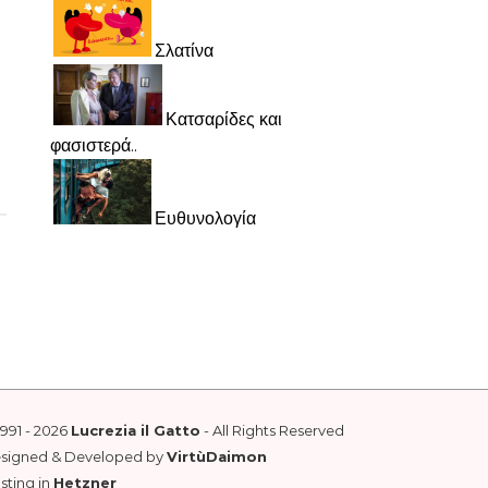
Σλατίνα
Κατσαρίδες και
φασιστερά..
Ευθυνολογία
1991 - 2026
Lucrezia il Gatto
- All Rights Reserved
esigned & Developed by
VirtùDaimon
sting in
Hetzner