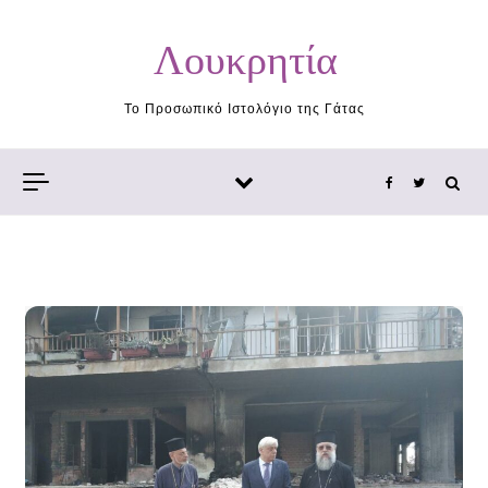
Skip to content
Λουκρητία
Το Προσωπικό Ιστολόγιο της Γάτας