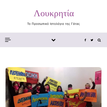
Skip to content
Λουκρητία
Το Προσωπικό Ιστολόγιο της Γάτας