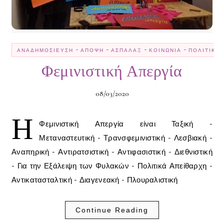
-
-
-
-
ΑΝΑΔΗΜΟΣΊΕΥΣΗ
ΆΠΟΨΗ
ΑΣΠΆΛΑΞ
ΚΟΙΝΩΝΊΑ
ΠΟΛΙΤΙΚΉ
Φεμινιστική Απεργία
08/03/2020
Η
Φεμινιστική Απεργία είναι Ταξική -
Μεταναστευτική - Τρανσφεμινιστική - Λεσβιακή -
Αναπηρική - Αντιρατσιστική - Αντιφασιστική - Διεθνιστική
- Για την Εξάλειψη των Φυλακών - Πολιτικά Απείθαρχη -
Αντικατασταλτική - Διαγενεακή - Πλουραλιστική
Continue Reading