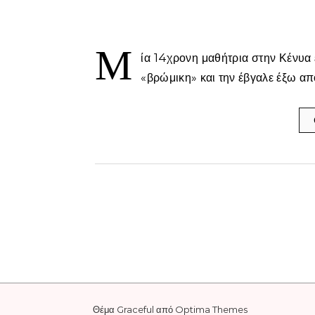
Μ
ία 14χρονη μαθήτρια στην Κένυα 
«βρώμικη» και την έβγαλε έξω από
Θέμα Graceful από
Optima Themes