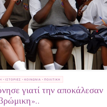
-
-
-
Η
ΙΣΤΟΡΊΕΣ
ΚΟΙΝΩΝΊΑ
ΠΟΛΙΤΙΚΉ
νησε γιατί την αποκάλεσαν
βρώμικη»..