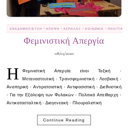
-
-
-
-
ΑΝΑΔΗΜΟΣΊΕΥΣΗ
ΆΠΟΨΗ
ΑΣΠΆΛΑΞ
ΚΟΙΝΩΝΊΑ
ΠΟΛΙΤΙΚΉ
Φεμινιστική Απεργία
08/03/2020
Η
Φεμινιστική Απεργία είναι Ταξική -
Μεταναστευτική - Τρανσφεμινιστική - Λεσβιακή -
Αναπηρική - Αντιρατσιστική - Αντιφασιστική - Διεθνιστική
- Για την Εξάλειψη των Φυλακών - Πολιτικά Απείθαρχη -
Αντικατασταλτική - Διαγενεακή - Πλουραλιστική
Continue Reading