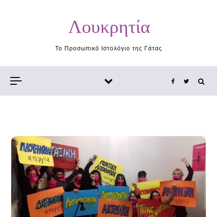
Skip to content
Λουκρητία
Το Προσωπικό Ιστολόγιο της Γάτας