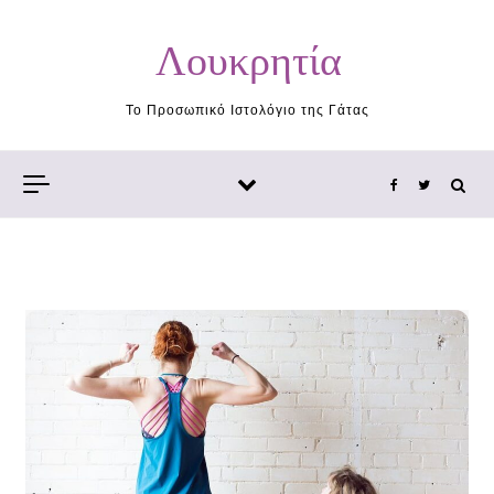
Skip to content
Λουκρητία
Το Προσωπικό Ιστολόγιο της Γάτας