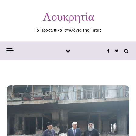
Skip to content
Λουκρητία
Το Προσωπικό Ιστολόγιο της Γάτας