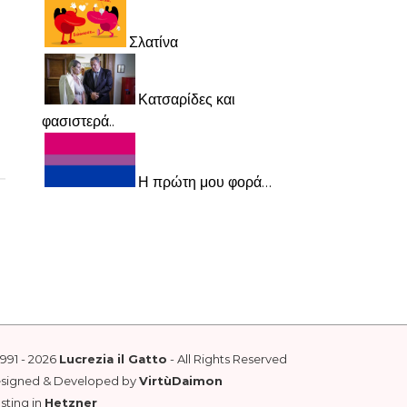
Σλατίνα
Κατσαρίδες και
φασιστερά..
Η πρώτη μου φορά…
1991 - 2026
Lucrezia il Gatto
- All Rights Reserved
esigned & Developed by
VirtùDaimon
sting in
Hetzner