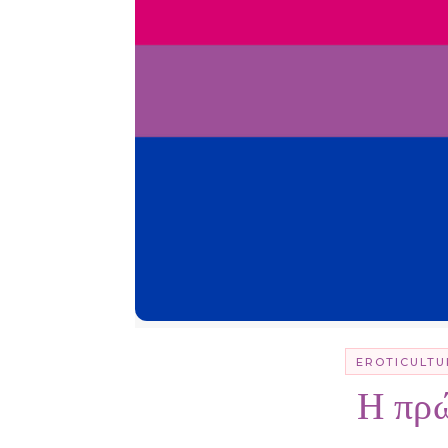
EROTICULTU
Η πρ