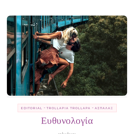
-
-
EDITORIAL
TROLLΑΡΊΑ TROLLΑΡΆ
ΑΣΠΆΛΑΞ
Ευθυνολογία
12/03/2023