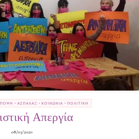
-
-
-
ΆΠΟΨΗ
ΑΣΠΆΛΑΞ
ΚΟΙΝΩΝΊΑ
ΠΟΛΙΤΙΚΉ
ιστική Απεργία
08/03/2020