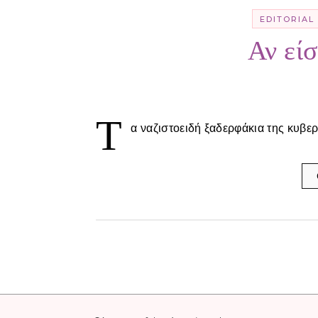
EDITORIAL
Αν είσ
Τ
α ναζιστοειδή ξαδερφάκια της κυβε