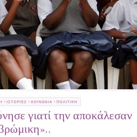
-
-
-
Η
ΙΣΤΟΡΊΕΣ
ΚΟΙΝΩΝΊΑ
ΠΟΛΙΤΙΚΉ
νησε γιατί την αποκάλεσαν
βρώμικη»..