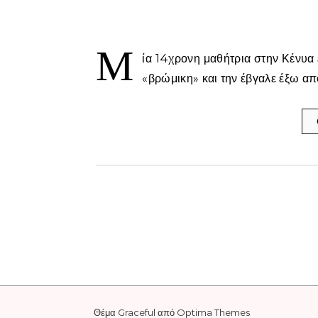
Μ
ία 14χρονη μαθήτρια στην Κένυα 
«βρώμικη» και την έβγαλε έξω από
Θέμα Graceful από
Optima Themes