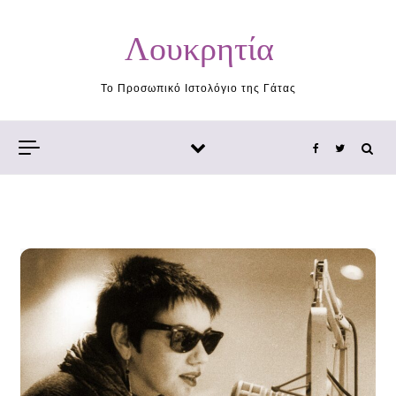
Skip to content
Λουκρητία
Το Προσωπικό Ιστολόγιο της Γάτας