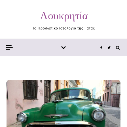
Skip to content
Λουκρητία
Το Προσωπικό Ιστολόγιο της Γάτας