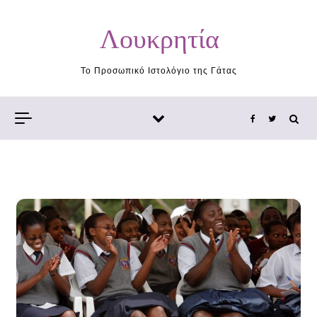
Skip to content
Λουκρητία
Το Προσωπικό Ιστολόγιο της Γάτας