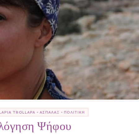
-
-
LΑΡΊΑ TROLLΑΡΆ
ΑΣΠΆΛΑΞ
ΠΟΛΙΤΙΚΉ
ολόγηση Ψήφου