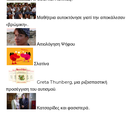
Μαθήτρια αυτοκτόνησε γιατί την αποκάλεσαν
«βρώμικη»..
Αιτιολόγηση Ψήφου
Σλατίνα
Greta Thunberg, μια ριζοσπαστική
προσέγγιση του αυτισμού.
Κατσαρίδες και φασιστερά..