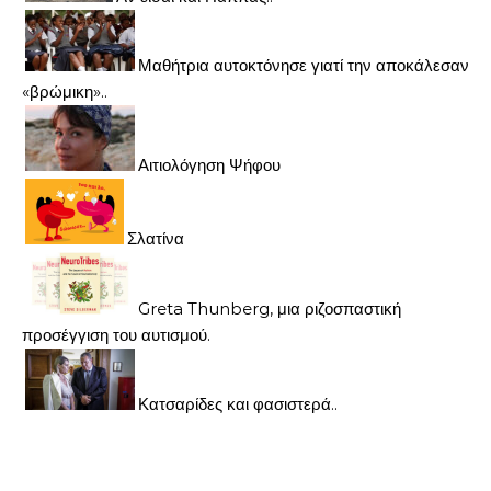
Μαθήτρια αυτοκτόνησε γιατί την αποκάλεσαν
«βρώμικη»..
Αιτιολόγηση Ψήφου
Σλατίνα
Greta Thunberg, μια ριζοσπαστική
προσέγγιση του αυτισμού.
Κατσαρίδες και φασιστερά..