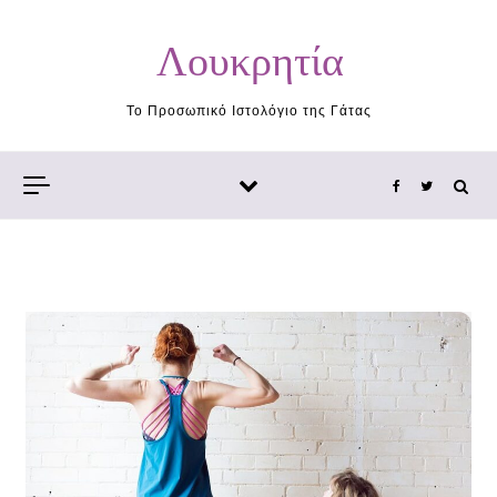
Skip to content
Λουκρητία
Το Προσωπικό Ιστολόγιο της Γάτας