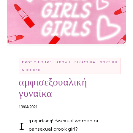
-
-
-
EROTICULTURE
ΆΠΟΨΗ
ΕΙΚΑΣΤΙΚΆ
ΜΟΥΣΙΚΉ
& ΠΟΊΗΣΗ
αμφισεξουαλική
γυναίκα
13/04/2021
1
η σημείωση! Bisexual woman or
pansexual crook girl?